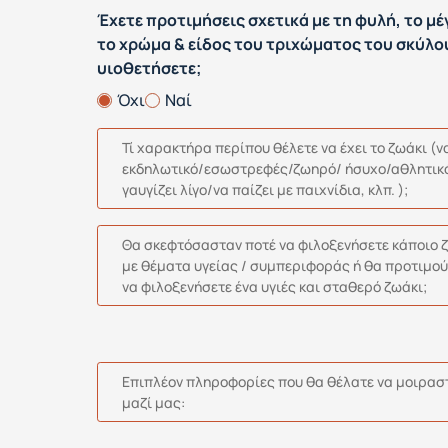
Έχετε προτιμήσεις σχετικά με τη φυλή, το μέ
το χρώμα & είδος του τριχώματος του σκύλο
υιοθετήσετε;
Όχι
Ναί
Τί χαρακτήρα περίπου θέλετε να έχει το ζωάκι (να
εκδηλωτικό/εσωστρεφές/ζωηρό/ ήσυχο/αθλητικ
γαυγίζει λίγο/να παίζει με παιχνίδια, κλπ. );
Θα σκεφτόσασταν ποτέ να φιλοξενήσετε κάποιο 
με θέματα υγείας / συμπεριφοράς ή θα προτιμο
να φιλοξενήσετε ένα υγιές και σταθερό ζωάκι;
Επιπλέον πληροφορίες που θα θέλατε να μοιρασ
μαζί μας: