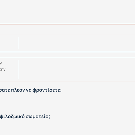
ν
την
σατε πλέον να φροντίσετε;
 φιλοζωικό σωματείο;