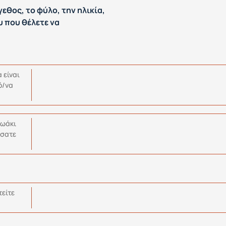
γεθος, το φύλο, την ηλικία,
υ που θέλετε να
 είναι
ό/να
ζωάκι
ύσατε
τείτε