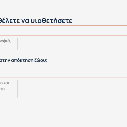
 θέλετε να υιοθετήσετε
ροφιά,
 στην απόκτηση ζώου;
ο και
στο