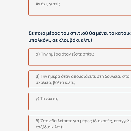
Αν όχι, γιατί;
Σε ποιο μέρος του σπιτιού θα μένει το κατοικ
μπαλκόνι, σε κλουβάκι κλπ.)
α) Tην ημέρα όταν είστε σπίτι;
β) Την ημέρα όταν απουσιάζετε στη δουλειά, στο
σχολείο, βόλτα κ.λπ.;
γ) Τη νύχτα;
δ) Όταν θα λείπετε για μέρες (διακοπές, επαγγελ
ταξίδια κ.λπ.);