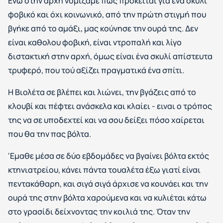
Ενω στην αρχή νομίζαμε πως πρόκειται για ένα σκυλί
φοβικό και όχι κοινωνικό, από την πρώτη στιγμή που
βγήκε από το αμάξι, μας κούνησε την ουρά της. Δεν
είναι καθολου φοβική, είναι ντροπαλή και λίγο
διστακτική στην αρχή, όμως είναι ένα σκυλί απίστευτα
τρυφερό, που τού αξίζει πραγματικά ένα σπίτι.
Η Βιολέτα σε βλέπει και λιώνει, την βγάζεις από το
κλουβί και πέφτει ανάσκελα και κλαίει - ειναι ο τρόπος
της να σε υποδεχτεί και να σου δείξει πόσο χαίρεται
που θα την πας βόλτα.
'Εμαθε μέσα σε δύο εβδομάδες να βγαίνει βόλτα εκτός
κτηνιατρείου, κάνει πάντα τουαλέτα έξω γιατί είναι
πεντακάθαρη, και σιγά σιγά άρχισε να κουνάει και την
ουρά της στην βόλτα χαρούμενα και να κυλιέται κάτω
στο γρασίδι δείχνοντας την κοιλιά της. Όταν την