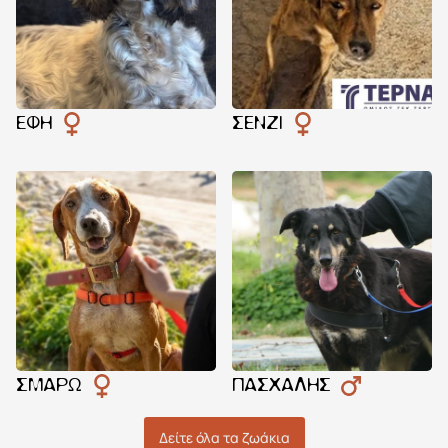
ΈΦΗ
ΣΈΝΖΙ
ΣΜΑΡΏ
ΠΑΣΧΆΛΗΣ
Δείτε όλα τα ζωάκια