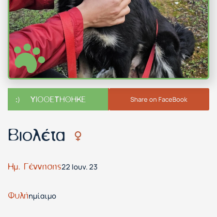
ΥΙΟΘΕΤΗΘΗΚΕ
Share on FaceBook
Βιολέτα
Ημ. Γέννησης
22 Ιουν. 23
Φυλή
ημίαιμο