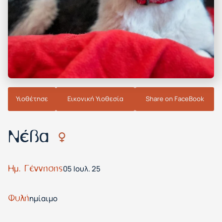
Υιοθέτησε
Εικονική Υιοθεσία
Share on FaceBook
Νέβα
Ημ. Γέννησης
05 Ιουλ. 25
Φυλή
ημίαιμο