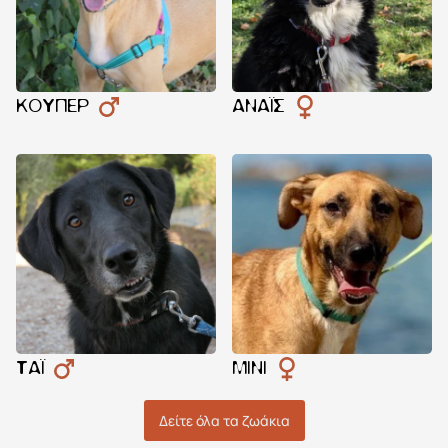
ΚΟΎΠΕΡ
ΑΝΑΪΣ
ΤΆΙ
ΜΊΝΙ
Δείτε όλα τα ζωάκια