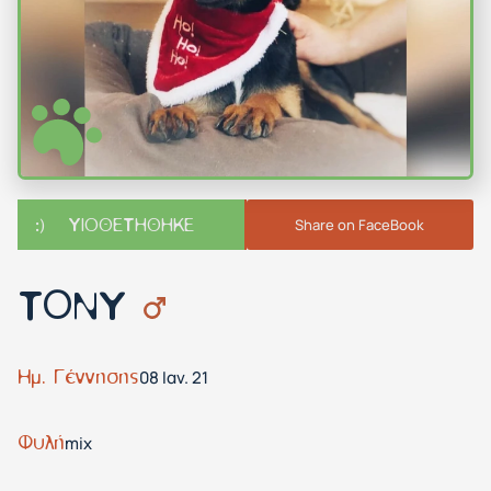
ΥΙΟΘΕΤΗΘΗΚΕ
Share on FaceBook
ΤΟΝY
Ημ. Γέννησης
08 Ιαν. 21
Φυλή
mix