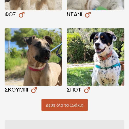
ΦΟΞ
ΝΤΆΝΙ
ΣΚΟΎΜΠΙ
ΣΠΟΤ
Δείτε όλα τα ζωάκια