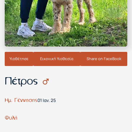
Υιοθέτησε
Εικονική Υιοθεσία
Share on FaceBook
Πέτρος
Ημ. Γέννησης
01 Ιαν. 25
Φυλή