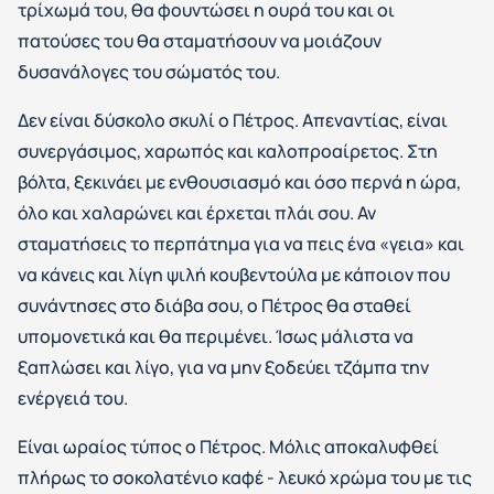
τρίχωμά του, θα φουντώσει η ουρά του και οι
πατούσες του θα σταματήσουν να μοιάζουν
δυσανάλογες του σώματός του.
Δεν είναι δύσκολο σκυλί ο Πέτρος. Απεναντίας, είναι
συνεργάσιμος, χαρωπός και καλοπροαίρετος. Στη
βόλτα, ξεκινάει με ενθουσιασμό και όσο περνά η ώρα,
όλο και χαλαρώνει και έρχεται πλάι σου. Αν
σταματήσεις το περπάτημα για να πεις ένα «γεια» και
να κάνεις και λίγη ψιλή κουβεντούλα με κάποιον που
συνάντησες στο διάβα σου, ο Πέτρος θα σταθεί
υπομονετικά και θα περιμένει. Ίσως μάλιστα να
ξαπλώσει και λίγο, για να μην ξοδεύει τζάμπα την
ενέργειά του.
Είναι ωραίος τύπος ο Πέτρος. Μόλις αποκαλυφθεί
πλήρως το σοκολατένιο καφέ - λευκό χρώμα του με τις