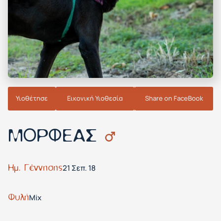
Υιοθέτησε
Εικονική Υιοθεσία
Share on FaceBook
ΜΟΡΦΕΑΣ
Ημ. Γέννησης
21 Σεπ. 18
Φυλή
Mix