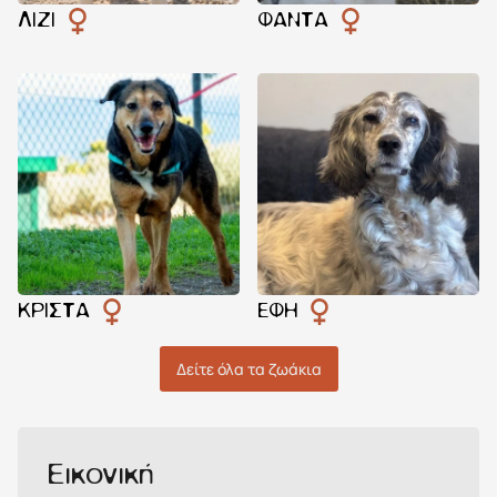
ΛΊΖΙ
ΦΆΝΤΑ
ΚΡΊΣΤΑ
ΈΦΗ
Δείτε όλα τα ζωάκια
Εικονική